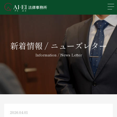
En
日本語
事務所概要
新着情報 / ニューズレター
業務分野
Information / News Letter
所属弁護士紹介
アクセス
新着情報
求人情報
2026.04.01