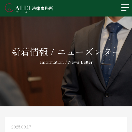
En
日本語
事務所概要
新着情報 / ニューズレター
業務分野
Information / News Letter
所属弁護士紹介
アクセス
新着情報
求人情報
2025.09.17