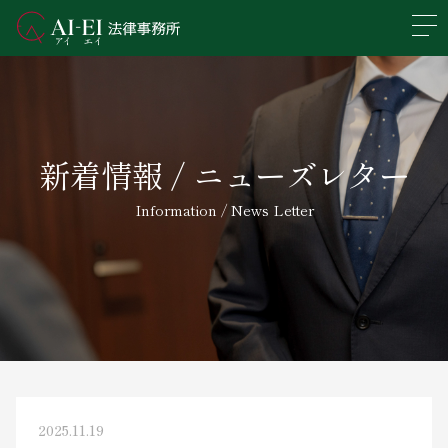
En
日本語
事務所概要
新着情報 / ニューズレター
業務分野
Information / News Letter
所属弁護士紹介
アクセス
新着情報
求人情報
2025.11.19