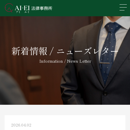
En
日本語
事務所概要
新着情報 / ニューズレター
業務分野
Information / News Letter
所属弁護士紹介
アクセス
新着情報
求人情報
2026.04.02