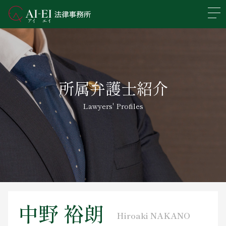
En
日本語
事務所概要
所属弁護士紹介
業務分野
Lawyers' Profiles
所属弁護士紹介
アクセス
新着情報
求人情報
中野 裕朗
Hiroaki NAKANO