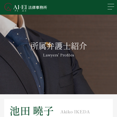
En
日本語
事務所概要
所属弁護士紹介
業務分野
Lawyers' Profiles
所属弁護士紹介
アクセス
新着情報
求人情報
池田 曉子
Akiko IKEDA