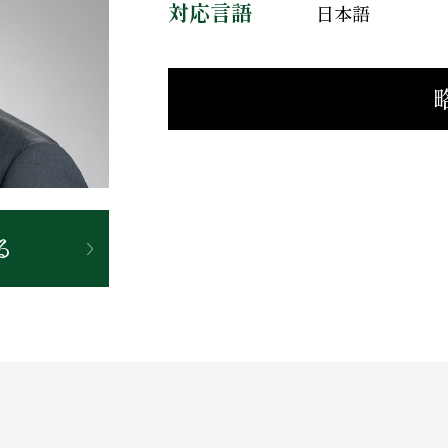
対応言語
日本語
る