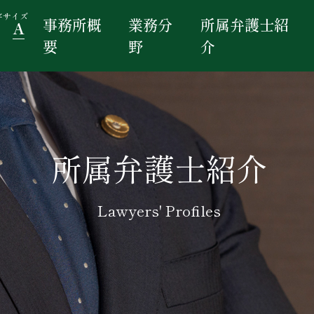
字サイズ
事務所概
業務分
所属弁護士紹
A
要
野
介
所属弁護士紹介
Lawyers' Profiles