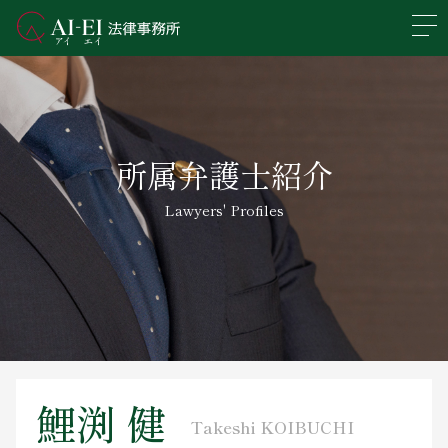
En
日本語
事務所概要
所属弁護士紹介
業務分野
Lawyers' Profiles
所属弁護士紹介
アクセス
新着情報
求人情報
鯉渕 健
Takeshi KOIBUCHI