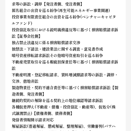
求等の訴訟・調停【発注者側、受注者側】
匿名組合の出資を巡る紛争(再生可能エネルギー事業関連)
投資事業有限責任組合の出資を巡る紛争(ベンチャーキャピタ
ルファンド)
投資信託取引における説明義務違反等に基づく損害賠償請求訴
訟【証券会社側】
独占禁止法違反に係る損害賠償請求交渉
独禁法・下請法・建設業法に関する調査・意見書作成
暗号資産移転請求訴訟その他暗号資産取引を巡る紛争
不動産売買取引を巡る瑕疵担保責任等に基づく損害賠償請求訴
訟
不動産明渡・登記移転請求、賃料増減額請求等の訴訟・調停・
交渉、借地非訟
製造物責任・契約不適合責任等に基づく損害賠償請求訴訟【製
造者側、発注者側】
継続的契約の解除を巡る契約上の地位確認等請求訴訟
各種仮差押え(不動産・債権・投資信託・動産等)、仮処分(株
式譲渡禁止)【債権者側、債務者側】
発信者情報開示請求対応
解雇訴訟(普通解雇、懲戒解雇、整理解雇)、労働審判(パワハ