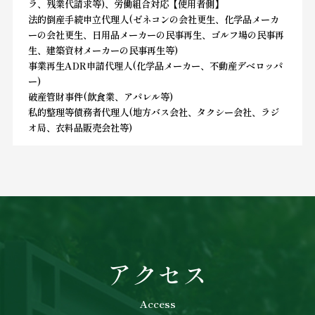
ラ、残業代請求等)、労働組合対応【使用者側】
法的倒産手続申立代理人(ゼネコンの会社更生、化学品メーカ
ーの会社更生、日用品メーカーの民事再生、ゴルフ場の民事再
生、建築資材メーカーの民事再生等)
事業再生ADR申請代理人(化学品メーカー、不動産デベロッパ
ー)
破産管財事件(飲食業、アパレル等)
私的整理等債務者代理人(地方バス会社、タクシー会社、ラジ
オ局、衣料品販売会社等)
アクセス
Access