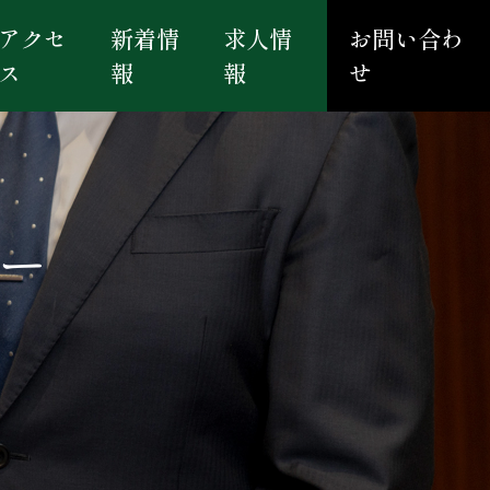
アクセ
新着情
求人情
お問い合わ
ス
報
報
せ
ター