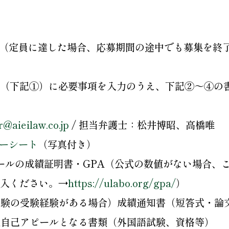
)まで （定員に達した場合、応募期間の途中でも募集を
（下記①）に必要事項を入力のうえ、下記②～④の
r@aieilaw.co.jp
/ 担当弁護士：松井博昭、高橋唯
リーシート
（写真付き）
ルの成績証明書・GPA（公式の数値がない場合、
入ください。→
https://ulabo.org/gpa/
）
試験の受験経験がある場合）成績通知書（短答式・論
他自己アピールとなる書類（外国語試験、資格等）