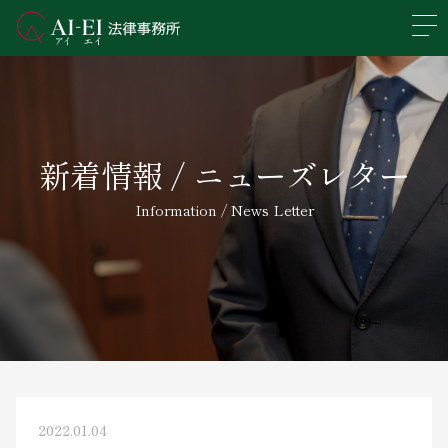
En
日本語
事務所概要
新着情報 / ニューズレター
業務分野
Information / News Letter
所属弁護士紹介
アクセス
新着情報
求人情報
2022.01.04