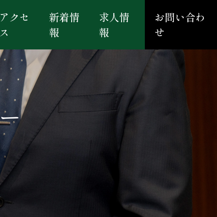
アクセ
新着情
求人情
お問い合わ
ス
報
報
せ
ター