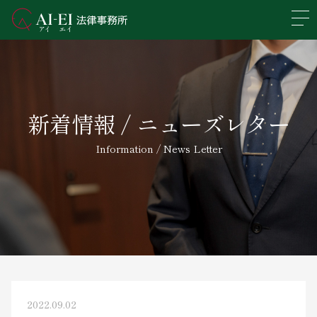
En
日本語
事務所概要
新着情報 / ニューズレター
業務分野
Information / News Letter
所属弁護士紹介
アクセス
新着情報
求人情報
2022.09.02