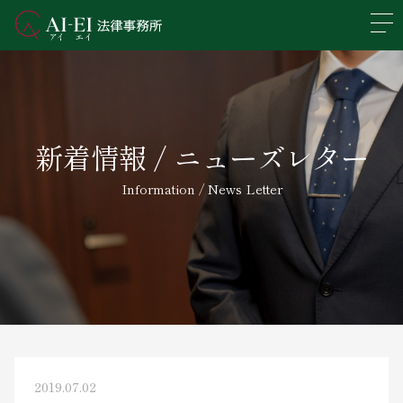
En
日本語
事務所概要
新着情報 / ニューズレター
業務分野
Information / News Letter
所属弁護士紹介
アクセス
新着情報
求人情報
2019.07.02