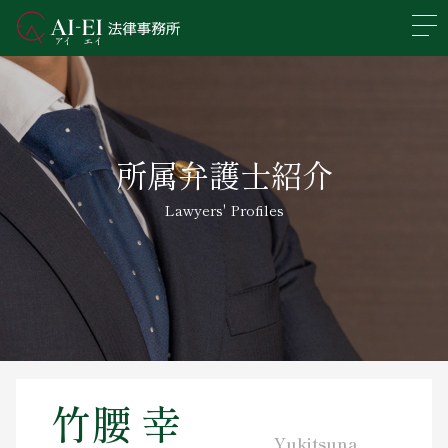
En
日本語
事務所概要
所属弁護士紹介
業務分野
Lawyers' Profiles
所属弁護士紹介
アクセス
新着情報
求人情報
竹腰 幸
Yukitsuna