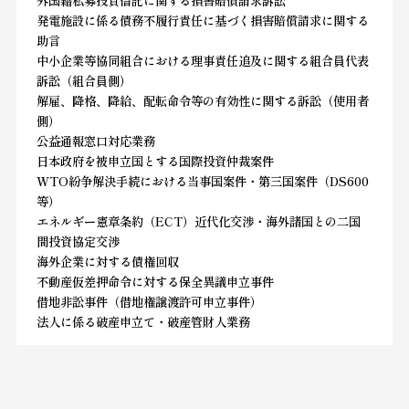
発電施設に係る債務不履行責任に基づく損害賠償請求に関する
助言
中小企業等協同組合における理事責任追及に関する組合員代表
訴訟（組合員側）
解雇、降格、降給、配転命令等の有効性に関する訴訟（使用者
側）
公益通報窓口対応業務
日本政府を被申立国とする国際投資仲裁案件
WTO紛争解決手続における当事国案件・第三国案件（DS600
等）
エネルギー憲章条約（ECT）近代化交渉・海外諸国との二国
間投資協定交渉
海外企業に対する債権回収
不動産仮差押命令に対する保全異議申立事件
借地非訟事件（借地権譲渡許可申立事件）
法人に係る破産申立て・破産管財人業務