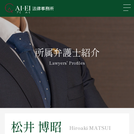
En
日本語
事務所概要
所属弁護士紹介
業務分野
Lawyers' Profiles
所属弁護士紹介
アクセス
新着情報
求人情報
松井 博昭
Hiroaki MATSUI