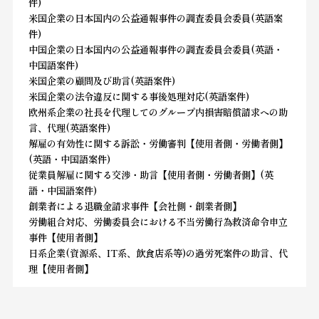
件)
米国企業の日本国内の公益通報事件の調査委員会委員(英語案
件)
中国企業の日本国内の公益通報事件の調査委員会委員(英語・
中国語案件)
米国企業の顧問及び助言(英語案件)
米国企業の法令違反に関する事後処理対応(英語案件)
欧州系企業の社長を代理してのグループ内損害賠償請求への助
言、代理(英語案件)
解雇の有効性に関する訴訟・労働審判【使用者側・労働者側】
(英語・中国語案件)
従業員解雇に関する交渉・助言【使用者側・労働者側】(英
語・中国語案件)
創業者による退職金請求事件【会社側・創業者側】
労働組合対応、労働委員会における不当労働行為救済命令申立
事件【使用者側】
日系企業(資源系、IT系、飲食店系等)の過労死案件の助言、代
理【使用者側】