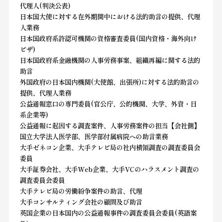
代理人(判決公表)
日本国大使に対する在外期間中における法的助言の提供、代理
人業務
日本国政府系許認可機関の資格審査委員(国内資格・海外向け
ビザ)
日本国政府系金融機関の人事労務事案、組織再編に関する法的
助言
外国政府の日本国内機関(大使館、出張所)に対する法的助言の
提供、代理人業務
公益通報窓口の専門委員(官公庁、公的機関、大学、外資・日
系企業等)
公益通報に起因する調査案件、人事労務案件の担当【会社側】
国立大学法人医学部、医学部付属病院への助言業務
大手ゼネコン企業、大手テレビ局の社内横領調査の調査委員会
委員
大手証券会社、大手Web企業、大手VCのハラスメント調査の
調査委員会委員
大手テレビ局の労働紛争案件の助言、代理
大手コンサルティング会社の顧問及び助言
英国企業の日本国内の公益通報事件の調査委員会委員(英語案