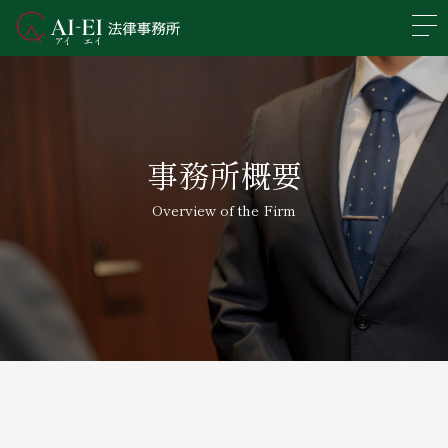
En
日本語
事務所概要
事務所概要
業務分野
Overview of the Firm
所属弁護士紹介
アクセス
新着情報
求人情報