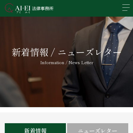
En
日本語
事務所概要
新着情報 / ニューズレター
業務分野
Information / News Letter
所属弁護士紹介
アクセス
新着情報
求人情報
新着情報
ニューズレター