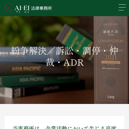
En
日本語
事務所概要
紛争解決／訴訟・調停・仲
業務分野
裁・ADR
所属弁護士紹介
アクセス
新着情報
求人情報
当事務所は、企業活動において生じる高度