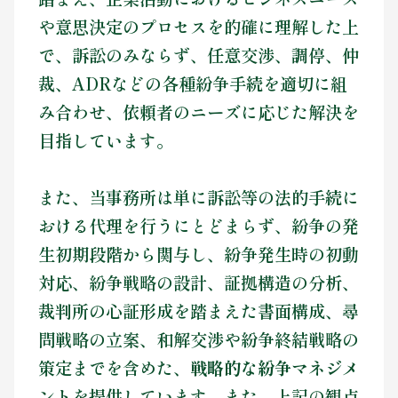
や意思決定のプロセスを的確に理解した上
で、訴訟のみならず、任意交渉、調停、仲
裁、ADRなどの各種紛争手続を適切に組
み合わせ、依頼者のニーズに応じた解決を
目指しています。
また、当事務所は単に訴訟等の法的手続に
おける代理を行うにとどまらず、紛争の発
生初期段階から関与し、紛争発生時の初動
対応、紛争戦略の設計、証拠構造の分析、
裁判所の心証形成を踏まえた書面構成、尋
問戦略の立案、和解交渉や紛争終結戦略の
策定までを含めた、
戦略的な紛争マネジメ
ント
を提供しています。また、上記の観点