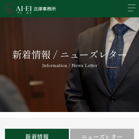
En
日本語
事務所概要
新着情報 / ニューズレター
業務分野
Information / News Letter
所属弁護士紹介
アクセス
新着情報
求人情報
新着情報
ニューズレター