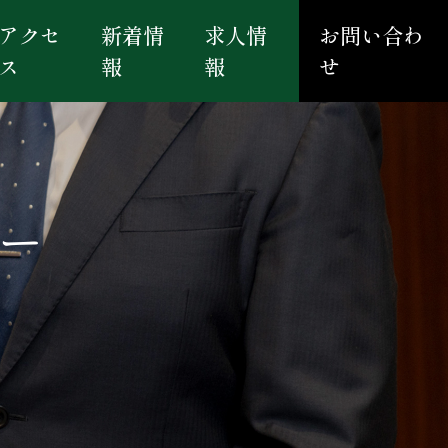
アクセ
新着情
求人情
お問い合わ
ス
報
報
せ
ター