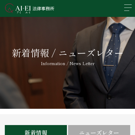
En
日本語
事務所概要
新着情報 / ニューズレター
業務分野
Information / News Letter
所属弁護士紹介
アクセス
新着情報
求人情報
新着情報
ニューズレター