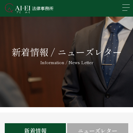
En
日本語
事務所概要
新着情報 / ニューズレター
業務分野
Information / News Letter
所属弁護士紹介
アクセス
新着情報
求人情報
新着情報
ニューズレター