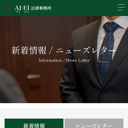
En
日本語
事務所概要
新着情報 / ニューズレター
業務分野
Information / News Letter
所属弁護士紹介
アクセス
新着情報
求人情報
新着情報
ニューズレター