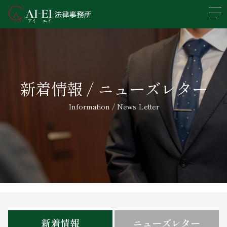
En
日本語
事務所概要
新着情報 / ニューズレター
業務分野
Information / News Letter
所属弁護士紹介
アクセス
新着情報
求人情報
新着情報
ニューズレター