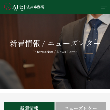
En
日本語
事務所概要
新着情報 / ニューズレター
業務分野
Information / News Letter
所属弁護士紹介
アクセス
新着情報
求人情報
新着情報
ニューズレター